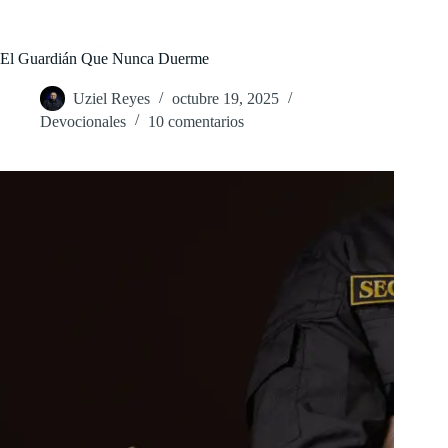
Saltar
al
contenido
El Guardián Que Nunca Duerme
Uziel Reyes
octubre 19, 2025
Devocionales
10 comentarios