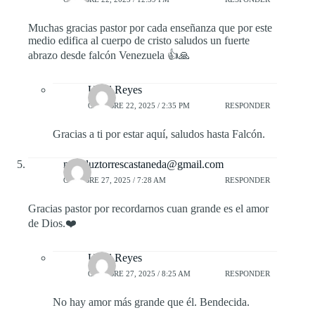
Muchas gracias pastor por cada enseñanza que por este
medio edifica al cuerpo de cristo saludos un fuerte
abrazo desde falcón Venezuela 👍🙏
Uziel Reyes
OCTUBRE 22, 2025 / 2:35 PM
RESPONDER
Gracias a ti por estar aquí, saludos hasta Falcón.
maryluztorrescastaneda@gmail.com
OCTUBRE 27, 2025 / 7:28 AM
RESPONDER
Gracias pastor por recordarnos cuan grande es el amor
de Dios.❤️
Uziel Reyes
OCTUBRE 27, 2025 / 8:25 AM
RESPONDER
No hay amor más grande que él. Bendecida.